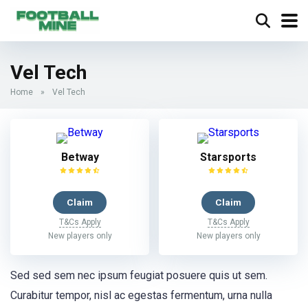
Vel Tech
Home
»
Vel Tech
Betway
Starsports
Claim
Claim
T&Cs Apply
T&Cs Apply
New players only
New players only
Sed sed sem nec ipsum feugiat posuere quis ut sem.
Curabitur tempor, nisl ac egestas fermentum, urna nulla