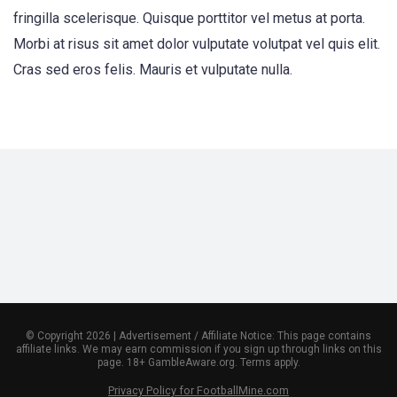
fringilla scelerisque. Quisque porttitor vel metus at porta.
Morbi at risus sit amet dolor vulputate volutpat vel quis elit.
Cras sed eros felis. Mauris et vulputate nulla.
© Copyright 2026 | Advertisement / Affiliate Notice: This page contains
affiliate links. We may earn commission if you sign up through links on this
page. 18+ GambleAware.org. Terms apply.
Privacy Policy for FootballMine.com